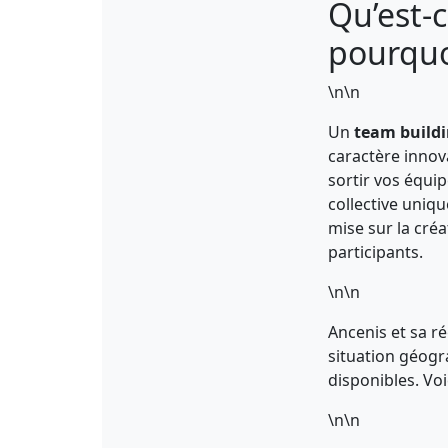
Qu’est-c
pourquoi
\n\n
Un
team buildi
caractère innova
sortir vos équi
collective uniq
mise sur la créa
participants.
\n\n
Ancenis et sa r
situation géogra
disponibles. Vo
\n\n