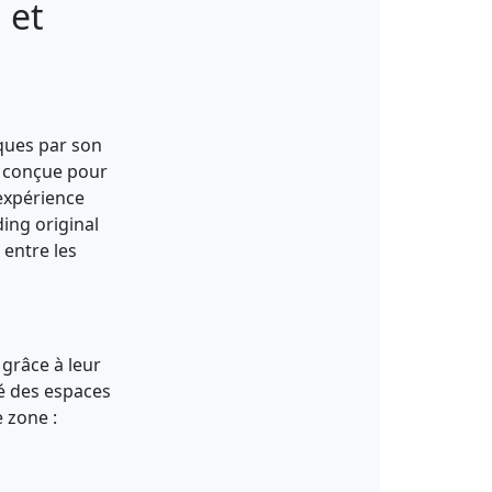
 et
iques par son
on conçue pour
 expérience
ding original
 entre les
grâce à leur
té des espaces
 zone :