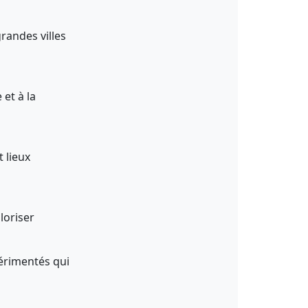
randes villes
 et à la
t lieux
loriser
érimentés qui