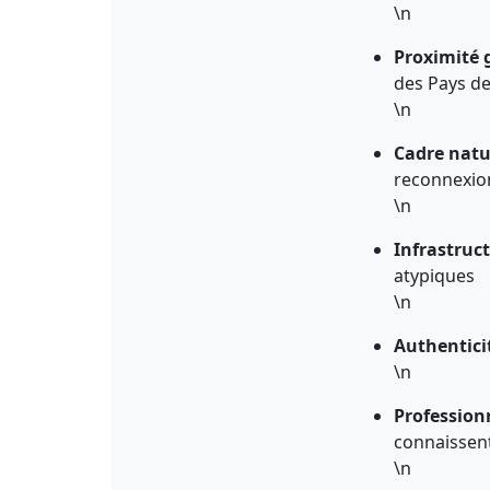
\n
Proximité
des Pays de
\n
Cadre natu
reconnexio
\n
Infrastruc
atypiques
\n
Authenticit
\n
Profession
connaissent 
\n