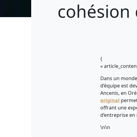
cohésion 
{
« article_conte
Dans un monde p
d’équipe est de
Ancenis, en Orée
original
permet 
offrant une ex
d’entreprise en
\n\n