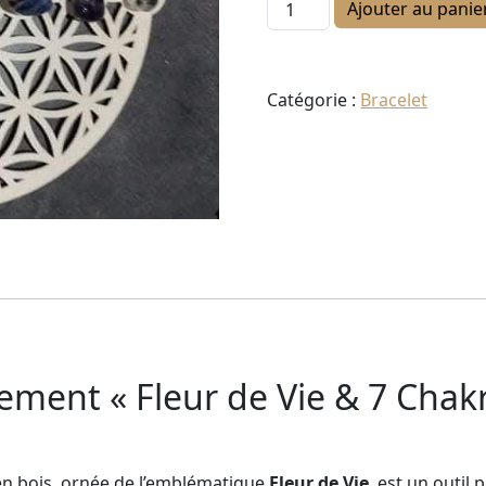
quantité de Fleur de vie 7 
Ajouter au panie
Catégorie :
Bracelet
ment « Fleur de Vie & 7 Chakr
n bois, ornée de l’emblématique
Fleur de Vie
, est un outil